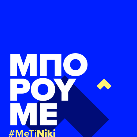
ΜΠΟ
ΡΟΥ
ΜΕ
#MeTi
Niki