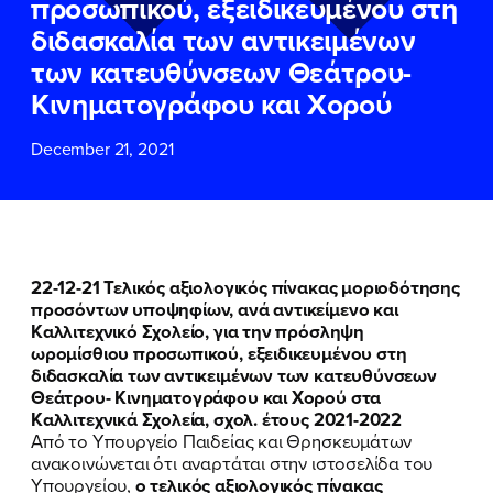
προσωπικού, εξειδικευμένου στη
ΕΠΙΘΕΤΟ
ΕΠΙΘΕΤΟ
*
*
διδασκαλία των αντικειμένων
των κατευθύνσεων Θεάτρου-
ΤΗΛΕΦΩΝΟ
ΤΗΛΕΦΩΝΟ
*
Κινηματογράφου και Χορού
December 21, 2021
EMAIL
EMAIL
*
*
Αποδέχομαι την
Αποδέχομαι την
Πολιτική
Πολιτική
Προστασίας Προσωπικών
Προστασίας Προσωπικών
Δεδομένων
Δεδομένων
και τους τους
και τους τους
Όρους
Όρους
22-12-21 Τελικός αξιολογικός πίνακας μοριοδότησης
Χρήσης
Χρήσης
του δικτυακού τόπου του
του δικτυακού τόπου του
προσόντων υποψηφίων, ανά αντικείμενο και
Πολιτικού Γραφείου της Βουλευτού
Πολιτικού Γραφείου της Βουλευτού
Καλλιτεχνικό Σχολείο, για την πρόσληψη
Νίκης Κεραμέως
Νίκης Κεραμέως
ωρομίσθιου προσωπικού, εξειδικευμένου στη
διδασκαλία των αντικειμένων των κατευθύνσεων
Θεάτρου- Κινηματογράφου και Χορού στα
ΥΠΟΒΟΛΗ
ΥΠΟΒΟΛΗ
Καλλιτεχνικά Σχολεία, σχολ. έτους 2021-2022
Από το Υπουργείο Παιδείας και Θρησκευμάτων
ανακοινώνεται ότι αναρτάται στην ιστοσελίδα του
Υπουργείου,
ο τελικός αξιολογικός πίνακας