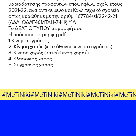
ΠΟΙΑ ΕΙΜΑΙ
μοριοδότησης προσόντων υποψηφίων, σχολ. έτους
2021-22, ανά αντικείμενο και Καλλιτεχνικό σχολείο
ΕΡΓΟ
όπως κυρώθηκε με την αριθμ. 167784/ε1/22-12-21
(ΑΔΑ: ΩΔΛΓ46ΜΤΛΗ-7ΨΨ) Υ.Α.
Το ΔΕΛΤΙΟ ΤΥΠΟΥ σε μορφή doc
ΕΚΔΗΛΩΣΕΙΣ
H απόφαση σε μορφή pdf
1.Κινηματογράφος
ΝΕΑ
2. Κίνηση χορός (κατεύθυνση κινηματογράφου)
3. Κίνηση χορός (κατεύθυνση χορού)
ΕΛΑ ΚΙ ΕΣΥ
4. Κλασσικός χορός
5. Σύγχρονος χορός
FB
IN
TW
YT
LN
VB
TIKTOK
#MeTiNiki#MeTiNiki#MeTiNiki#MeTiNiki#MeTiN