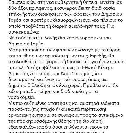
Εσωτερικών, στη νέα κυβερνητική θητεία, κινείται σε
δύο άξονες: Αφενός, εκσυγχρονίζει τη διαδικασία
επιλογής των διοικήσεων των φορέων του Δημοσίου
Τομέα και αφετέρου διαμορφώνει ένα νέο πλαίσιο το
οποίο προβλέπει τη διαρκή αξιολόγησή τους. Πιο
συγκεκριμένα:
Νέο σύστημα επιλογής διοικήσεων φορέων του
Δημοσίου Τομέα:
Με ομαδοποίηση των φορέων ανάλογα με το εύρος
και το είδος των αρμοδιοτήτων τους. Εφεξής, θα
ακολουθείται διαφορετική διαδικασία για έναν φορέα
πανελλαδικής εμβέλειας, όπως το Εθνικό Κέντρο
Δημόσιας Διοίκησης και Αυτοδιοίκησης, και
διαφορετική για έναν τοπικό φορέα, όπως μια
δημόσια βιβλιοθήκη σε ένα χωριό. Προβλέπεται δε
ειδική ομαδοποίηση και διαδικασία για τα
νοσοκομεία.
Με πιο αυξημένες απαιτήσεις και αυστηρά ελάχιστα
προσόντα (π.χ. πτυχίο ή/και (κατά περίπτωση)
εργασιακή εμπειρία σε συνάφεια προς το αντικείμενο
της προκηρυσσόμενης θέσης ή τη διοίκηση),
εξασφαλίζοντας ότι όσοι επιλέγονται έχουν τα
απαραίτητα προσόντα και ικανότητες για να