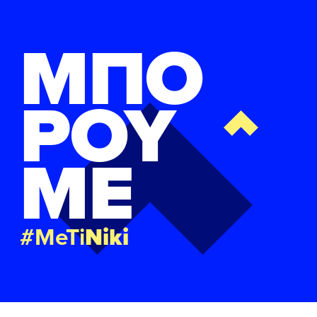
ΜΠΟ
ΡΟΥ
ΜΕ
#MeTi
Niki