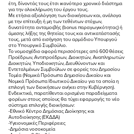
ΕΡΓΟ
έτη, δίνοντάς τους έτσι ικανότερο χρονικό διάστημα
για την ολοκλήρωση του έργου τους.
ΕΚΔΗΛΩΣΕΙΣ
Με ετήσια αξιολόγηση των διοικήσεων και, ανάλογα
με την επίτευξη ή μη των τεθέντων στόχων,
δυνατότητα ανταμοιβής (bonus παραγωγικότητας) ή
ΝΕΑ
άμεσης λήξης της θητείας τους και αντικατάστασής
τους, μετά από εισήγηση του αρμόδιου Υπουργού
ΕΛΑ ΚΙ ΕΣΥ
στο Υπουργικό Συμβούλιο.
Το νομοσχέδιο αφορά περισσότερες από 600 θέσεις
Προέδρων, Αντιπροέδρων, Διοικητών, Αναπληρωτών
Διοικητών, Υποδιοικητών, Διευθύνοντων και
Εντεταλμένων Συμβούλων σε φορείς του Δημοσίου
FB
IN
TW
YT
LN
VB
TIKTOK
Τομέα (Νομικά Πρόσωπα Δημοσίου Δικαίου και
Νομικά Πρόσωπα Ιδιωτικού Δικαίου για τα οποία η
επιλογή των διοικήσεων ανήκει στην Κυβέρνηση).
Ενδεικτικά, παρατίθενται ορισμένα παραδείγματα
φορέων στους οποίους θα τύχει εφαρμογής το νέο
σύστημα επιλογής διοικήσεων:
-Εθνικό Κέντρο Δημόσιας Διοίκησης και
Αυτοδιοίκησης (ΕΚΔΔΑ)
-Υγειονομικές Περιφέρειες
-Δημόσια νοσοκομεία