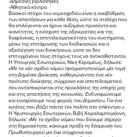
-Δημόσιες βιβλιοθήκες
-Αθλητικά κέντρα
Βασικοί στόχοι του νομοσχεδίου είναι η αναβάθμιση
των απαιτήσεων για κάθε θέση, ώστε τα στελέχη που
θα επιλέγονται να έχουν αυξημένα προσόντα και
ικανότητες, η ενίσχυση της αξιοκρατίας και της
διαφάνειας, η αποτελεσματικότητα του συστήματος
μέσω της επιτάχυνσης των διαδικασιών, και η
αξιολόγηση των διοικήσεων, ώστε αν δεν
επιτυγχάνουν τους στόχους τους να αντικαθίστανται.
Η Υπουργός Εσωτερικών, Νίκη Κεραμέως, δήλωσε:
«
Με το νέο σχέδιο νόμου πραγματοποιούμε μία τομή
στη Δημόσια Διοίκηση, καθιερώνοντας ένα νέο
πρότυπο διοίκησης, σύγχρονο και αποτελεσματικό,
που ανταποκρίνεται στις προκλήσεις της εποχής μας
και στις απαιτήσεις της κοινωνίας. Ενδυναμώνουμε
και ενισχύσουμε τους φορείς του Δημοσίου. Για ένα
κράτος που βάζει πάντα τον πολίτη στο επίκεντρο
.».
Η Υφυπουργός Εσωτερικών, Βιβή Χαραλαμπογιάννη,
δήλωσε: «
Με το σχέδιο νόμου που δίνουμε σήμερα
στη δημοσιότητα, κάνουμε πράξη τη δέσμευση του
Πρωθυπουργού για ένα σύγχρονο και