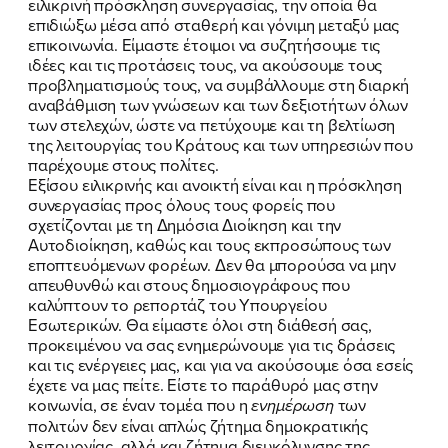
ειλικρινή πρόσκληση συνεργασίας, την οποία θα
επιδιώξω μέσα από σταθερή και γόνιμη μεταξύ μας
επικοινωνία. Είμαστε έτοιμοι να συζητήσουμε τις
ιδέες και τις προτάσεις τους, να ακούσουμε τους
προβληματισμούς τους, να συμβάλλουμε στη διαρκή
αναβάθμιση των γνώσεων και των δεξιοτήτων όλων
των στελεχών, ώστε να πετύχουμε και τη βελτίωση
της λειτουργίας του Κράτους και των υπηρεσιών που
παρέχουμε στους πολίτες.
Εξίσου ειλικρινής και ανοικτή είναι και η πρόσκληση
συνεργασίας προς όλους τους φορείς που
σχετίζονται με τη Δημόσια Διοίκηση και την
Αυτοδιοίκηση, καθώς και τους εκπροσώπους των
εποπτευόμενων φορέων. Δεν θα μπορούσα να μην
απευθυνθώ και στους δημοσιογράφους που
καλύπτουν το ρεπορτάζ του Υπουργείου
Εσωτερικών. Θα είμαστε όλοι στη διάθεσή σας,
προκειμένου να σας ενημερώνουμε για τις δράσεις
και τις ενέργειες μας, και για να ακούσουμε όσα εσείς
έχετε να μας πείτε. Είστε το παράθυρό μας στην
κοινωνία, σε έναν τομέα που η
ενημέρωση
των
πολιτών δεν είναι απλώς ζήτημα δημοκρατικής
λειτουργίας, αλλά και ζήτημα διευκόλυνσης της