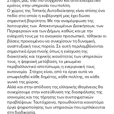
Στόχος μας: ένα πιο σύγχρονο και αποτελεσματικό
κράτος στην υπηρεσία του πολίτη.
ΕΛΑ ΚΙ ΕΣΥ
Ο χώρος της Τοπικής Αυτοδιοίκησης είναι επίσης ένα
πεδίο στο οποίο η κυβέρνησή μας έχει δώσει
σημαντική βαρύτητα. Με την αναμόρφωση της
λειτουργίας των Αποκεντρωμένων Διοικήσεων, των
Περιφερειών και των Δήμων, καθώς και με την
FB
IN
TW
YT
LN
VB
TIKTOK
ενίσχυσή τους με το αναγκαίο προσωπικό, τέθηκαν οι
βάσεις προκειμένου να συνεχίσουν τη δυναμική,
αναπτυξιακή τους πορεία. Σε αυτή περιλαμβάνονται
σημαντικά έργα πνοής όπως η ενίσχυση της
διοικητικής και τεχνικής ικανότητας των υπηρεσιών
τους, η ψηφιακή μετάβαση, το μειωμένο
περιβαλλοντικό αποτύπωμα, η ενεργειακή τους
αυτονομία. Στόχος είναι, από τα έργα αυτά να
επωφεληθεί κάθε δημότης, κάθε πολίτης, σε κάθε
γωνιά της χώρας.
Αλλά και στην απόδοση της ελληνικής ιθαγένειας θα
συνεχίσουμε στην κατεύθυνση της διασφάλισης της
ισονομίας και της τήρησης των συνταγματικών
προβλέψεων. Ταυτόχρονα, προωθούνται καινοτόμα
έργα ψηφιοποίησης των υπηρεσιών που εμπλέκονται
στη διαδικασία.