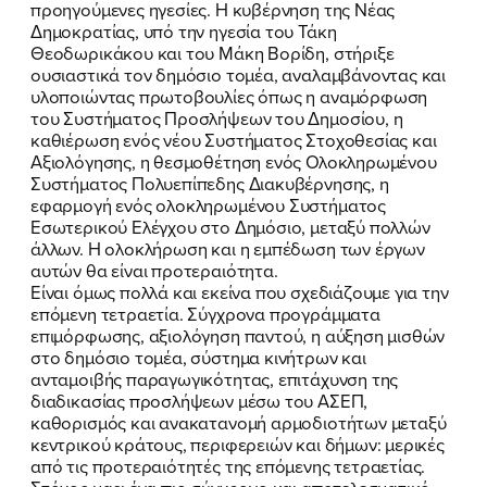
προηγούμενες ηγεσίες. Η κυβέρνηση της Νέας
Δημοκρατίας, υπό την ηγεσία του Τάκη
Θεοδωρικάκου και του Μάκη Βορίδη, στήριξε
ουσιαστικά τον δημόσιο τομέα, αναλαμβάνοντας και
υλοποιώντας πρωτοβουλίες όπως η αναμόρφωση
του Συστήματος Προσλήψεων του Δημοσίου, η
καθιέρωση ενός νέου Συστήματος Στοχοθεσίας και
Αξιολόγησης, η θεσμοθέτηση ενός Ολοκληρωμένου
Συστήματος Πολυεπίπεδης Διακυβέρνησης, η
εφαρμογή ενός ολοκληρωμένου Συστήματος
Εσωτερικού Ελέγχου στο Δημόσιο, μεταξύ πολλών
άλλων. Η ολοκλήρωση και η εμπέδωση των έργων
αυτών θα είναι προτεραιότητα.
Είναι όμως πολλά και εκείνα που σχεδιάζουμε για την
επόμενη τετραετία. Σύγχρονα προγράμματα
ΠΟΙΑ ΕΙΜΑΙ
επιμόρφωσης, αξιολόγηση παντού, η αύξηση μισθών
στο δημόσιο τομέα, σύστημα κινήτρων και
ανταμοιβής παραγωγικότητας, επιτάχυνση της
ΕΡΓΟ
διαδικασίας προσλήψεων μέσω του ΑΣΕΠ,
καθορισμός και ανακατανομή αρμοδιοτήτων μεταξύ
ΕΚΔΗΛΩΣΕΙΣ
κεντρικού κράτους, περιφερειών και δήμων: μερικές
από τις προτεραιότητές της επόμενης τετραετίας.
ΝΕΑ