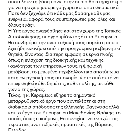
αποτελούν τη βάση πάνω στην οποία θα στηριχτούμε
για να προχωρήσουμε γρήγορα και αποτελεσματικά.
Ποτέ δεν ξεχνάμε ότι κάθε μας δράση, κάθε μας
ενέργεια, αφορά τους συμπατριώτες μας, όλες και
όλους εμάς».
Η Υπουργός αναφέρθηκε και στον χώρο της Τοπικής
Αυτοδιοίκησης, υπογραμμίζοντας ότι το Υπουργείο
θα συνδράμει την αναπτυξιακή τους πορεία η οποία
έχει ήδη εκκινήσει από την προηγούμενη κυβερνητική
θητεία, δίνοντας ιδιαίτερη έμφαση σε έργα πνοής
όπως η ενίσχυση της διοικητικής και τεχνικής
ικανότητας των υπηρεσιών τους, η ψηφιακή
μετάβαση, το μειωμένο περιβαλλοντικό αποτύπωμα
και η ενεργειακή τους αυτονομία, ώστε από αυτά να
επωφεληθεί κάθε δημότης, κάθε πολίτης, σε κάθε
γωνιά της χώρας.
Τέλος, η κ. Κεραμέως εξήρε το σημαντικό
μεταρρυθμιστικό έργο που συντελέστηκε στη
διαδικασία απόδοσης της ελληνικής ιθαγένειας αλλά
και το έργο του Υπουργείου Μακεδονίας-Θράκης, το
οποίο, όπως επισήμανε, θα συνεχίσει να ενισχύει τις
τεράστιες αναπτυξιακές προοπτικές της Βόρειας
Ελλάδας.