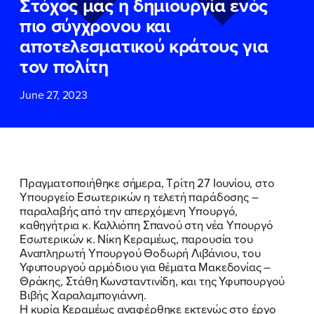
Στόχος μας η δημιουργία ενός
ΕΠΙΘΕΤΟ
ΕΠΙΘΕΤΟ
*
*
πιο σύγχρονου και
αποτελεσματικού κράτους για
ΤΗΛΕΦΩΝΟ
ΤΗΛΕΦΩΝΟ
*
τον πολίτη
June 27, 2023
EMAIL
EMAIL
*
*
Αποδέχομαι την
Αποδέχομαι την
Πολιτική
Πολιτική
Προστασίας Προσωπικών
Προστασίας Προσωπικών
Δεδομένων
Δεδομένων
και τους τους
και τους τους
Όρους
Όρους
Πραγματοποιήθηκε σήμερα, Τρίτη 27 Ιουνίου, στο
Χρήσης
Χρήσης
του δικτυακού τόπου του
του δικτυακού τόπου του
Υπουργείο Εσωτερικών η τελετή παράδοσης –
Πολιτικού Γραφείου της Βουλευτού
Πολιτικού Γραφείου της Βουλευτού
παραλαβής από την απερχόμενη Υπουργό,
Νίκης Κεραμέως
Νίκης Κεραμέως
καθηγήτρια κ. Καλλιόπη Σπανού στη νέα Υπουργό
Εσωτερικών κ. Νίκη Κεραμέως, παρουσία του
Αναπληρωτή Υπουργού Θοδωρή Λιβάνιου, του
ΥΠΟΒΟΛΗ
ΥΠΟΒΟΛΗ
Υφυπουργού αρμόδιου για θέματα Μακεδονίας –
Θράκης, Στάθη Κωνσταντινίδη, και της Υφυπουργού
Βιβής Χαραλαμπογιάννη.
Η κυρία Κεραμέως αναφέρθηκε εκτενώς στο έργο