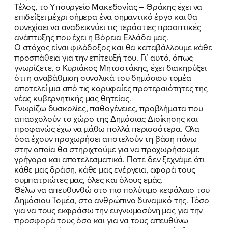
Τέλος, το Υπουργείο Μακεδονίας – Θράκης έχει να
επιδείξει μέχρι σήμερα ένα σημαντικό έργο και θα
συνεχίσει να αναδεικνύει τις τεράστιες προοπτικές
ανάπτυξης που έχει η Βόρεια Ελλάδα μας.
Ο στόχος είναι φιλόδοξος και θα καταβάλλουμε κάθε
προσπάθεια για την επίτευξή του. Γι’ αυτό, όπως
γνωρίζετε, ο Κυριάκος Μητσοτάκης, έχει διακηρύξει
ότι η αναβάθμιση συνολικά του δημόσιου τομέα
αποτελεί μια από τις κορυφαίες προτεραιότητες της
νέας κυβερνητικής μας θητείας.
Γνωρίζω δυσκολίες, παθογένειες, προβλήματα που
απασχολούν το χώρο της Δημόσιας Διοίκησης και
προφανώς έχω να μάθω πολλά περισσότερα. Όλα
όσα έχουν προχωρήσει αποτελούν τη βάση πάνω
στην οποία θα στηριχτούμε για να προχωρήσουμε
γρήγορα και αποτελεσματικά. Ποτέ δεν ξεχνάμε ότι
κάθε μας δράση, κάθε μας ενέργεια, αφορά τους
συμπατριώτες μας, όλες και όλους εμάς.
Θέλω να απευθυνθώ στο πιο πολύτιμο κεφάλαιο του
Δημόσιου Τομέα, στο ανθρώπινο δυναμικό της. Τόσο
για να τους εκφράσω την ευγνωμοσύνη μας για την
προσφορά τους όσο και για να τους απευθύνω