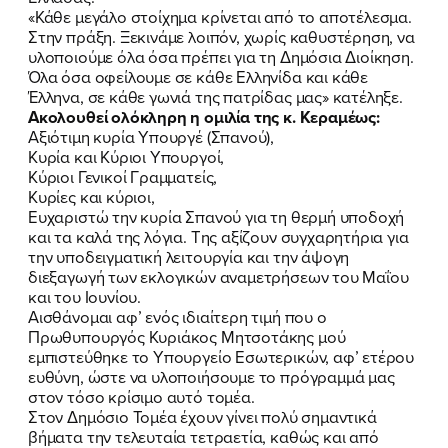
«Κάθε μεγάλο στοίχημα κρίνεται από το αποτέλεσμα.
Στην πράξη. Ξεκινάμε λοιπόν, χωρίς καθυστέρηση, να
υλοποιούμε όλα όσα πρέπει για τη Δημόσια Διοίκηση.
Όλα όσα οφείλουμε σε κάθε Ελληνίδα και κάθε
Έλληνα, σε κάθε γωνιά της πατρίδας μας» κατέληξε.
Ακολουθεί ολόκληρη η ομιλία της κ. Κεραμέως:
Αξιότιμη κυρία Υπουργέ (Σπανού),
Κυρία και Κύριοι Υπουργοί,
Κύριοι Γενικοί Γραμματείς,
Κυρίες και κύριοι,
Ευχαριστώ την κυρία Σπανού για τη θερμή υποδοχή
και τα καλά της λόγια. Της αξίζουν συγχαρητήρια για
την υποδειγματική λειτουργία και την άψογη
διεξαγωγή των εκλογικών αναμετρήσεων του Μαΐου
και του Ιουνίου.
Αισθάνομαι αφ’ ενός ιδιαίτερη τιμή που ο
Πρωθυπουργός Κυριάκος Μητσοτάκης μού
εμπιστεύθηκε το Υπουργείο Εσωτερικών, αφ’ ετέρου
ευθύνη, ώστε να υλοποιήσουμε το πρόγραμμά μας
στον τόσο κρίσιμο αυτό τομέα.
Στον Δημόσιο Τομέα έχουν γίνει πολύ σημαντικά
βήματα την τελευταία τετραετία, καθώς και από