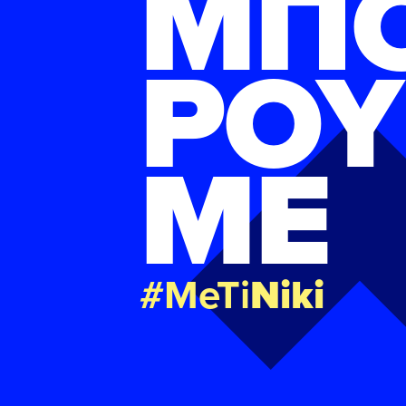
ΜΠ
ΡΟΥ
ΜΕ
#MeTi
Niki