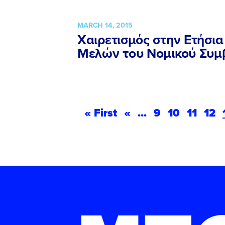
MARCH 14, 2015
Χαιρετισμός στην Ετήσια
Μελών του Νομικού Συμ
« First
«
...
9
10
11
12