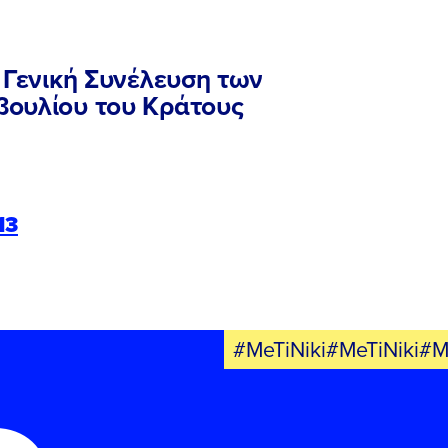
FB
IN
TW
YT
LN
VB
TIKTOK
 Γενική Συνέλευση των
βουλίου του Κράτους
13
#MeTiNiki#MeTiNiki#M