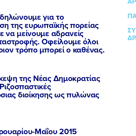
ΑΡ
ΠΟΙΑ ΕΙΜΑΙ
ΠΑ
αδηλώνουμε για το
ιση της ευρωπαϊκής πορείας
ΣΥ
ε να μείνουμε αδρανείς
ΔΡ
ΕΡΓΟ
ταστροφής. Οφείλουμε όλοι
ιον τρόπο μπορεί ο καθένας.
ΕΚΔΗΛΩΣΕΙΣ
κεψη της Νέας Δημοκρατίας
ΝΕΑ
«Ριζοσπαστικές
όσιας διοίκησης ως πυλώνας
ΕΛΑ ΚΙ ΕΣΥ
ρουαρίου-Μαΐου 2015