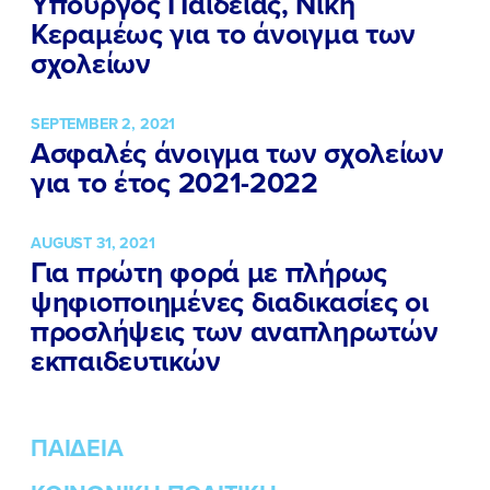
Υπουργός Παιδείας, Νίκη
ΕΛΑ ΚΙ ΕΣΥ
Κεραμέως για το άνοιγμα των
σχολείων
SEPTEMBER 2, 2021
FB
IN
TW
YT
LN
VB
TIKTOK
Ασφαλές άνοιγμα των σχολείων
για το έτος 2021-2022
AUGUST 31, 2021
Για πρώτη φορά με πλήρως
ψηφιοποιημένες διαδικασίες οι
προσλήψεις των αναπληρωτών
εκπαιδευτικών
ΠΑΙΔΕΙΑ