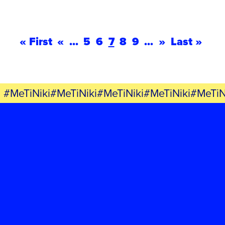
« First
«
...
5
6
7
8
9
...
»
Last »
#MeTiNiki#MeTiNiki#MeTiNiki#MeTiNiki#MeTiN