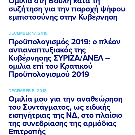
Ομιλία στη Βουλή κατά τη
συζήτηση για την παροχή ψήφου
ΕΚΔΗΛΩΣΕΙΣ
εμπιστοσύνης στην Κυβέρνηση
ΝΕΑ
DECEMBER 17, 2018
ΕΛΑ ΚΙ ΕΣΥ
Προϋπολογισμός 2019: ο πλέον
αντιαναπτυξιακός της
Κυβέρνησης ΣΥΡΙΖΑ/ΑΝΕΛ –
ομιλία επί του Κρατικού
FB
IN
TW
YT
LN
VB
TIKTOK
Προϋπολογισμού 2019
DECEMBER 5, 2018
Ομιλία μου για την αναθεώρηση
του Συντάγματος, ως ειδικής
εισηγήτριας της ΝΔ, στο πλαίσιο
της συνεδρίασης της αρμόδιας
Επιτροπής