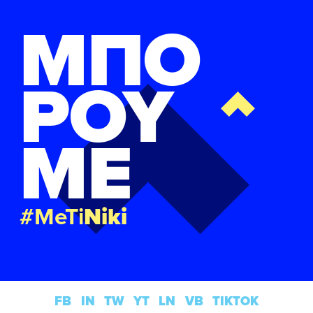
ΜΠΟ
ΡΟΥ
ΜΕ
#MeTi
Niki
FB
IN
TW
YT
LN
VB
TIKTOK