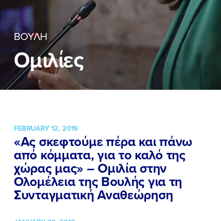
ΕΠΙΘΕΤΟ
ΕΠΙΘΕΤΟ
*
*
ΒΟΥΛΗ
ΤΗΛΕΦΩΝΟ
ΤΗΛΕΦΩΝΟ
*
Ομιλίες
EMAIL
EMAIL
*
*
Αποδέχομαι την
Αποδέχομαι την
Πολιτική
Πολιτική
Προστασίας Προσωπικών
Προστασίας Προσωπικών
Δεδομένων
Δεδομένων
και τους τους
και τους τους
Όρους
Όρους
FEBRUARY 12, 2019
Χρήσης
Χρήσης
του δικτυακού τόπου του
του δικτυακού τόπου του
«Ας σκεφτούμε πέρα και πάνω
Πολιτικού Γραφείου της Βουλευτού
Πολιτικού Γραφείου της Βουλευτού
από κόμματα, για το καλό της
Νίκης Κεραμέως
Νίκης Κεραμέως
χώρας μας» – Ομιλία στην
Ολομέλεια της Βουλής για τη
ΥΠΟΒΟΛΗ
ΥΠΟΒΟΛΗ
Συνταγματική Αναθεώρηση