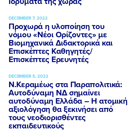
Ιδρύματα της χώρας
ΕΚΔΗΛΩΣΕΙΣ
ΝΕΑ
DECEMBER 7, 2022
Προχωρά η υλοποίηση του
ΕΛΑ ΚΙ ΕΣΥ
νόμου «Νέοι Ορίζοντες» με
Βιομηχανικά Διδακτορικά και
Επισκέπτες Καθηγητές/
Επισκέπτες Ερευνητές
FB
IN
TW
YT
LN
VB
TIKTOK
DECEMBER 5, 2022
Ν.Κεραμέως στα Παραπολιτικά:
Αυτοδύναμη ΝΔ σημαίνει
αυτοδύναμη Ελλάδα – Η ατομική
αξιολόγηση θα ξεκινήσει από
τους νεοδιορισθέντες
εκπαιδευτικούς