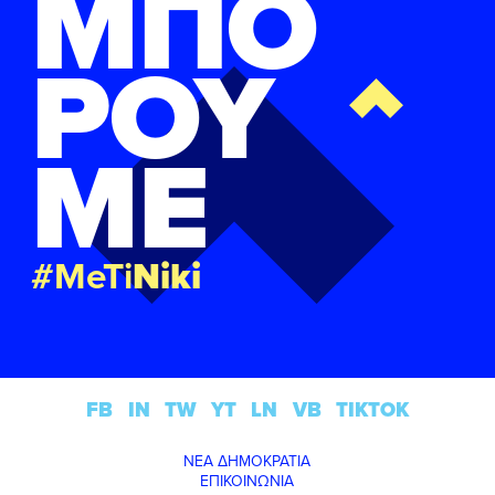
ΜΠΟ
ΡΟΥ
ΜΕ
#MeTi
Niki
FB
IN
TW
YT
LN
VB
TIKTOK
ΝΕΑ ΔΗΜΟΚΡΑΤΙΑ
ΕΠΙΚΟΙΝΩΝΙΑ