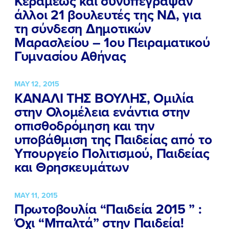
Κεραμέως και συνυπέγραψαν
άλλοι 21 βουλευτές της ΝΔ, για
τη σύνδεση Δημοτικών
Μαρασλείου – 1ου Πειραματικού
ΠΟΙΑ ΕΙΜΑΙ
Γυμνασίου Αθήνας
ΕΡΓΟ
MAY 12, 2015
ΚΑΝΑΛΙ ΤΗΣ ΒΟΥΛΗΣ, Ομιλία
ΕΚΔΗΛΩΣΕΙΣ
στην Ολομέλεια ενάντια στην
ΝΕΑ
οπισθοδρόμηση και την
υποβάθμιση της Παιδείας από το
ΕΛΑ ΚΙ ΕΣΥ
Υπουργείο Πολιτισμού, Παιδείας
και Θρησκευμάτων
FB
IN
TW
YT
LN
VB
TIKTOK
MAY 11, 2015
Πρωτοβουλία “Παιδεία 2015 ” :
Όχι “Μπαλτά” στην Παιδεία!