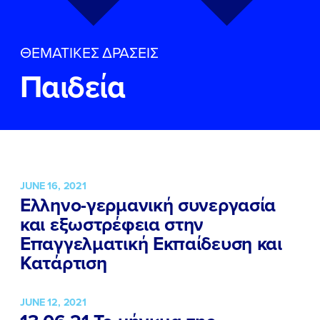
ΕΠΙΘΕΤΟ
ΕΠΙΘΕΤΟ
*
*
ΘΕΜΑΤΙΚΕΣ ΔΡΑΣΕΙΣ
ΤΗΛΕΦΩΝΟ
ΤΗΛΕΦΩΝΟ
*
Παιδεία
EMAIL
EMAIL
*
*
Αποδέχομαι την
Αποδέχομαι την
Πολιτική
Πολιτική
Προστασίας Προσωπικών
Προστασίας Προσωπικών
Δεδομένων
Δεδομένων
και τους τους
και τους τους
Όρους
Όρους
JUNE 16, 2021
Χρήσης
Χρήσης
του δικτυακού τόπου του
του δικτυακού τόπου του
Ελληνο-γερμανική συνεργασία
Πολιτικού Γραφείου της Βουλευτού
Πολιτικού Γραφείου της Βουλευτού
και εξωστρέφεια στην
Νίκης Κεραμέως
Νίκης Κεραμέως
Επαγγελματική Εκπαίδευση και
Κατάρτιση
ΥΠΟΒΟΛΗ
ΥΠΟΒΟΛΗ
JUNE 12, 2021