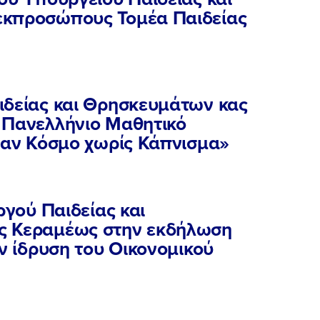
ΕΚΔΗΛΩΣΕΙΣ
εκπροσώπους Τομέα Παιδείας
ΝΕΑ
ιδείας και Θρησκευμάτων κας
ΕΛΑ ΚΙ ΕΣΥ
 Πανελλήνιο Μαθητικό
έναν Κόσμο χωρίς Κάπνισμα»
ργού Παιδείας και
FB
IN
TW
YT
LN
VB
TIKTOK
ς Κεραμέως στην εκδήλωση
ην ίδρυση του Οικονομικού