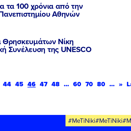
α τα 100 χρόνια από την
 Πανεπιστημίου Αθηνών
ι Θρησκευμάτων Νίκη
ική Συνέλευση της UNESCO
44
45
46
47
48
...
60
70
80
...
»
L
#MeTiNiki#MeTiNiki#M