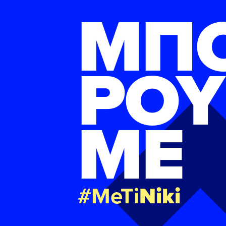
ΜΠ
ΡΟΥ
ΜΕ
#MeTi
Niki