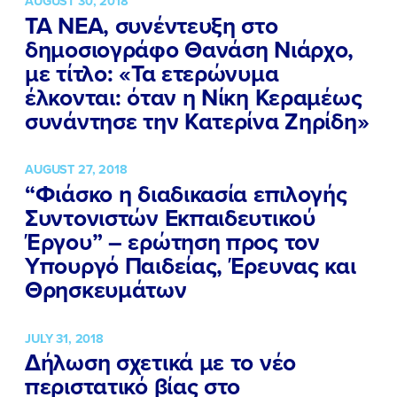
AUGUST 30, 2018
ΤΑ ΝΕΑ, συνέντευξη στο
δημοσιογράφο Θανάση Νιάρχο,
ΠΟΙΑ ΕΙΜΑΙ
με τίτλο: «Τα ετερώνυμα
έλκονται: όταν η Νίκη Κεραμέως
ΕΡΓΟ
συνάντησε την Κατερίνα Ζηρίδη»
ΕΚΔΗΛΩΣΕΙΣ
AUGUST 27, 2018
ΝΕΑ
“Φιάσκο η διαδικασία επιλογής
Συντονιστών Εκπαιδευτικού
ΕΛΑ ΚΙ ΕΣΥ
Έργου” – ερώτηση προς τον
Υπουργό Παιδείας, Έρευνας και
Θρησκευμάτων
FB
IN
TW
YT
LN
VB
TIKTOK
JULY 31, 2018
Δήλωση σχετικά με το νέο
περιστατικό βίας στο