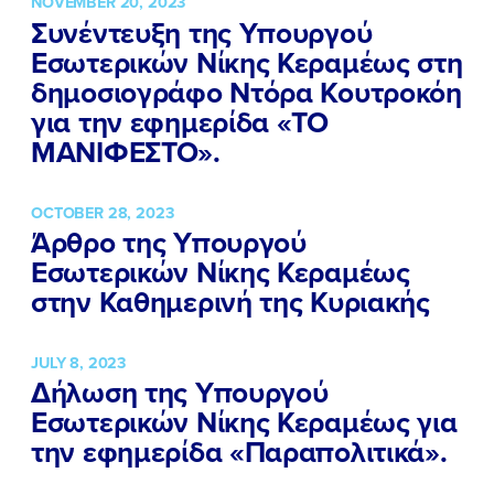
NOVEMBER 20, 2023
Συνέντευξη της Υπουργού
ΕΡΓΟ
Εσωτερικών Νίκης Κεραμέως στη
δημοσιογράφο Ντόρα Κουτροκόη
ΕΚΔΗΛΩΣΕΙΣ
για την εφημερίδα «ΤΟ
ΜΑΝΙΦΕΣΤΟ».
ΝΕΑ
ΕΛΑ ΚΙ ΕΣΥ
OCTOBER 28, 2023
Άρθρο της Υπουργού
Εσωτερικών Νίκης Κεραμέως
στην Καθημερινή της Κυριακής
FB
IN
TW
YT
LN
VB
TIKTOK
JULY 8, 2023
Δήλωση της Υπουργού
Εσωτερικών Νίκης Κεραμέως για
την εφημερίδα «Παραπολιτικά».