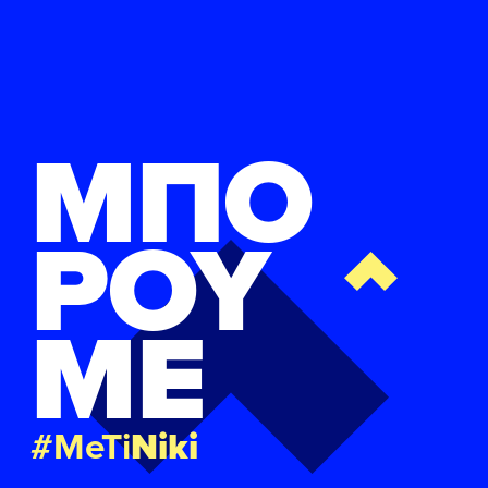
ΜΠΟ
ΡΟΥ
ΜΕ
#MeTi
Niki