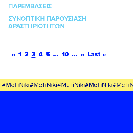
ΠΑΡΕΜΒΑΣΕΙΣ
ΣΥΝΟΠΤΙΚΗ ΠΑΡΟΥΣΙΑΣΗ
ΔΡΑΣΤΗΡΙΟΤΗΤΩΝ
«
1
2
3
4
5
...
10
...
»
Last »
#MeTiNiki#MeTiNiki#MeTiNiki#MeTiNiki#MeTiN