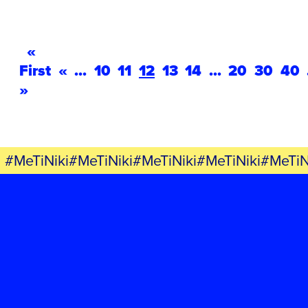
«
First
«
...
10
11
12
13
14
...
20
30
40
»
#MeTiNiki#MeTiNiki#MeTiNiki#MeTiNiki#MeTiN