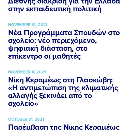
Διεθνής διάκριση για την Ελλάδα
ΕΡΓΟ
στην εκπαιδευτική πολιτική
ΕΚΔΗΛΩΣΕΙΣ
NOVEMBER 10, 2021
Νέα Προγράμματα Σπουδών στο
ΝΕΑ
σχολείο: νέο περιεχόμενο,
ΕΛΑ ΚΙ ΕΣΥ
ψηφιακή διάσταση, στο
επίκεντρο οι μαθητές
NOVEMBER 4, 2021
FB
IN
TW
YT
LN
VB
TIKTOK
Νίκη Κεραμέως στη Γλασκώβη:
«Η αντιμετώπιση της κλιματικής
αλλαγής ξεκινάει από το
σχολείο»
OCTOBER 31, 2021
Παρέμβαση της Νίκης Κεραμέως