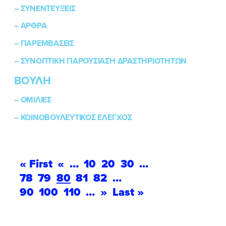
–
ΣΥΝΕΝΤΕΥΞΕΙΣ
ΠΟΙΑ ΕΙΜΑΙ
–
ΑΡΘΡΑ
–
ΠΑΡΕΜΒΑΣΕΙΣ
ΕΡΓΟ
–
ΣΥΝΟΠΤΙΚΗ ΠΑΡΟΥΣΙΑΣΗ ΔΡΑΣΤΗΡΙΟΤΗΤΩΝ
ΕΚΔΗΛΩΣΕΙΣ
ΒΟΥΛΗ
ΝΕΑ
–
ΟΜΙΛΙΕΣ
–
ΚΟΙΝΟΒΟΥΛΕΥΤΙΚΟΣ ΕΛΕΓΧΟΣ
ΕΛΑ ΚΙ ΕΣΥ
« First
«
…
10
20
30
…
FB
IN
TW
YT
LN
VB
TIKTOK
78
79
80
81
82
…
90
100
110
…
»
Last »