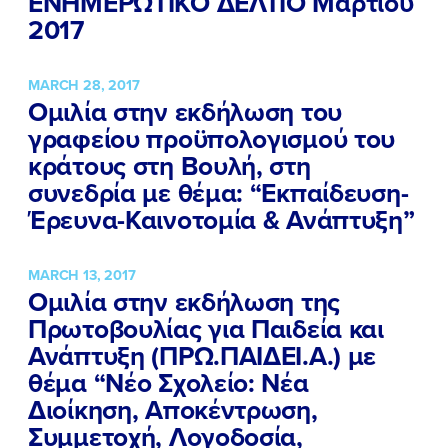
ΕΝΗΜΕΡΩΤΙΚΟ ΔΕΛΤΙΟ Μαρτίου
2017
ΕΡΓΟ
MARCH 28, 2017
ΕΚΔΗΛΩΣΕΙΣ
Ομιλία στην εκδήλωση του
ΝΕΑ
γραφείου προϋπολογισμού του
κράτους στη Βουλή, στη
ΕΛΑ ΚΙ ΕΣΥ
συνεδρία με θέμα: “Εκπαίδευση-
Έρευνα-Καινοτομία & Ανάπτυξη”
MARCH 13, 2017
FB
IN
TW
YT
LN
VB
TIKTOK
Ομιλία στην εκδήλωση της
Πρωτοβουλίας για Παιδεία και
Ανάπτυξη (ΠΡΩ.ΠΑΙΔΕΙ.Α.) με
θέμα “Νέο Σχολείο: Νέα
Διοίκηση, Αποκέντρωση,
Συμμετοχή, Λογοδοσία,