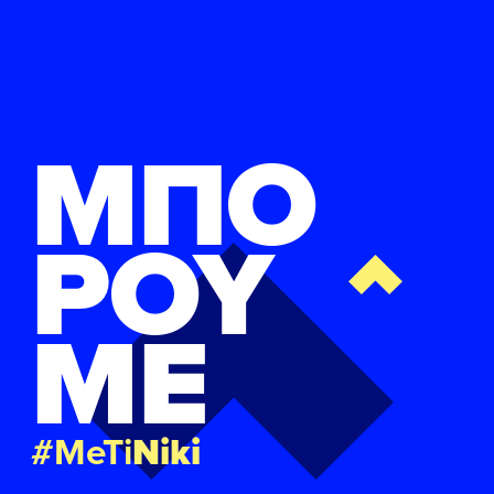
ΜΠΟ
ΡΟΥ
ΜΕ
#MeTi
Niki