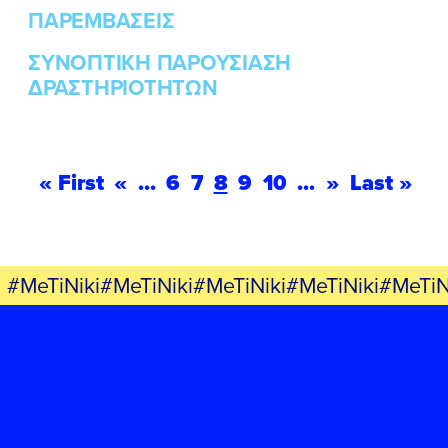
ΠΑΡΕΜΒΑΣΕΙΣ
ΣΥΝΟΠΤΙΚΗ ΠΑΡΟΥΣΙΑΣΗ
ΔΡΑΣΤΗΡΙΟΤΗΤΩΝ
« First
«
...
6
7
8
9
10
...
»
Last »
#MeTiNiki#MeTiNiki#MeTiNiki#MeTiNiki#MeTiN